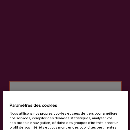
-
+
AJOUTER À MON PANIER
Partager
Partager
Tweet
Pinterest
Cidre naturel de haute qualité, issu de pommes 100%
autochtones.
Plus d’informations sur la cidrerie Aburuza
Paramètres des cookies
Nous utilisons nos propres cookies et ceux de tiers pour améliorer
nos services, compiler des données statistiques, analyser vos
habitudes de navigation, déduire des groupes d’intérêt, créer un
profil de vos intérêts et vous montrer des publicités pertinentes