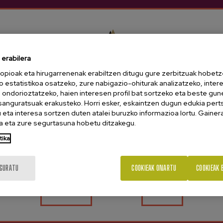
rosi eta 24-48 ordutan zurekin izango duz
erabilera
opioak eta hirugarrenenak erabiltzen ditugu gure zerbitzuak hobetz
o estatistikoa osatzeko, zure nabigazio-ohiturak analizatzeko, inter
n ondorioztatzeko, haien interesen profil bat sortzeko eta beste gu
esanguratsuak erakusteko. Horri esker, eskaintzen dugun edukia pert
eta interesa sortzen duten atalei buruzko informazioa lortu. Gainer
 eta zure segurtasuna hobetu ditzakegu.
18 urte dituzu?
tika
IGURATU
COOKIEAK ONARTU
COOKIEAK 
Bai
Ez