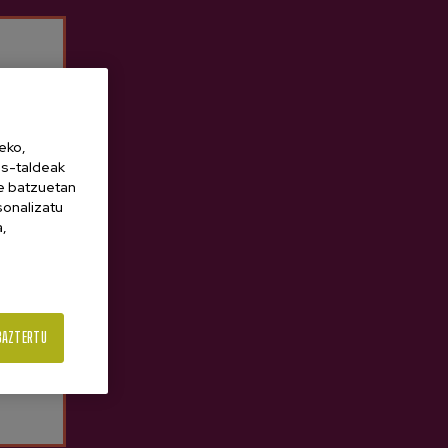
u.
eko,
es-taldeak
ne batzuetan
sonalizatu
a,
BAZTERTU