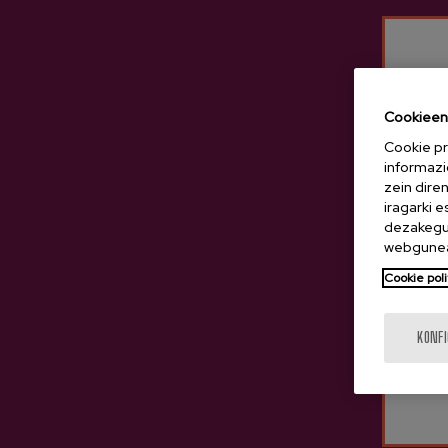
E
Cookieen 
Cookie pr
informazi
zein dire
iragarki 
dezakegu 
webgunea
Cookie poli
KONF